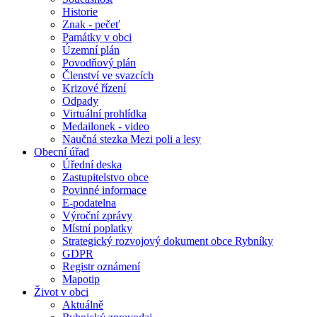
Historie
Znak - pečeť
Památky v obci
Územní plán
Povodňový plán
Členství ve svazcích
Krizové řízení
Odpady
Virtuální prohlídka
Medailonek - video
Naučná stezka Mezi poli a lesy
Obecní úřad
Úřední deska
Zastupitelstvo obce
Povinné informace
E-podatelna
Výroční zprávy
Místní poplatky
Strategický rozvojový dokument obce Rybníky
GDPR
Registr oznámení
Mapotip
Život v obci
Aktuálně