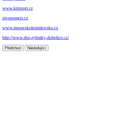
www.krizport.cz
zivepomezi.cz
www.moravskokrumlovsko.cz
http://www.dso-rybniky-dobelice.cz/
Předchozí
Následující