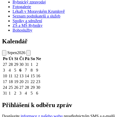
Rybnický zpravodaj
Fotogalerie
Lékaři v Moravském Krumlově
Seznam podnikatelů a služeb
Spolky a sdružení
ZŠ a MŠ Rybníky
Bohoslužby
Kalendář
Srpen
2026
Po
Út
St
Čt
Pá
So
Ne
27
28
29
30
31
1
2
3
4
5
6
7
8
9
10
11
12
13
14
15
16
17
18
19
20
21
22
23
24
25
26
27
28
29
30
31
1
2
3
4
5
6
Přihlášení k odběru zpráv
Dostávejte
informace z našeho webu
prostřednictvím SMS a e-mailů