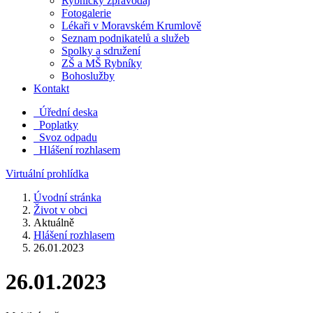
Rybnický zpravodaj
Fotogalerie
Lékaři v Moravském Krumlově
Seznam podnikatelů a služeb
Spolky a sdružení
ZŠ a MŠ Rybníky
Bohoslužby
Kontakt
Úřední deska
Poplatky
Svoz odpadu
Hlášení rozhlasem
Virtuální prohlídka
Úvodní stránka
Život v obci
Aktuálně
Hlášení rozhlasem
26.01.2023
26.01.2023