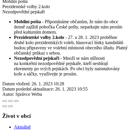
Mobilní pošta
Prezidentské volby 2.kolo
Nezodpovědní pejskaři
Mobilní pošta
- Připomínáme občanům, že nám do obce
denně zajíždí pobočka České pošty, neparkujte nám prosím
před kulturním domem.
Prezidentské volby 2.kolo
- 27. a 28. 1. 2023 proběhne
druhé kolo prezidentských voleb, hlasovací lístky kandidátů
budou připraveny ve volební místnosti obecního úřadu. Platný
občanský průkaz s sebou.
Nezodpovědní pejskaři
- Množí se nám stížnosti
na konkrétní nezodpovědné pejskaře, kteří nesbírají
ekrementy po svých pejskách. Po obci byly naisntalovány
koše a sáčky, využívejte je prosím.
Datum vložení:
26. 1. 2023 10:28
Datum poslední aktualizace:
26. 1. 2023 10:55
Autor:
Správce Webu
Život v obci
Aktuálně