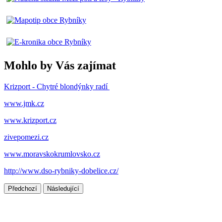
Mohlo by Vás zajímat
Krizport - Chytré blondýnky radí
www.jmk.cz
www.krizport.cz
zivepomezi.cz
www.moravskokrumlovsko.cz
http://www.dso-rybniky-dobelice.cz/
Předchozí
Následující