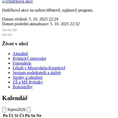
Dušičková akce na našem hřbitově, zajímavý program.
Datum vložení:
5. 10. 2025 22:29
Datum poslední aktualizace:
5. 10. 2025 22:32
Život v obci
Aktuálně
Rybnický zpravodaj
Fotogalerie
Lékaři v Moravském Krumlově
Seznam podnikatelů a služeb
Spolky a sdružení
ZŠ a MŠ Rybníky
Bohoslužby
Kalendář
Srpen
2026
Po
Út
St
Čt
Pá
So
Ne