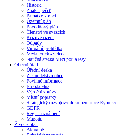
Historie
Znak - pečeť
Památky v obci
Územní plán
Povodňový plán
Členství ve svazcích
Krizové řízení
Odpady
Virtuální prohlídka
Medailonek - video
Naučná stezka Mezi poli a lesy
Obecní úřad
Úřední deska
Zastupitelstvo obce
Povinné informace
E-podatelna
Výroční zprávy
Místní poplatky
Strategický rozvojový dokument obce Rybníky
GDPR
Registr oznámení
Mapotip
Život v obci
Aktuálně