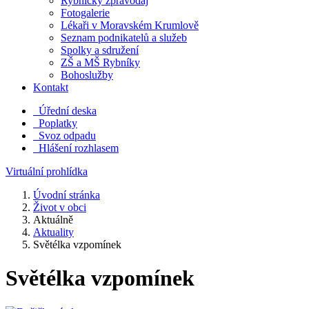
Rybnický zpravodaj
Fotogalerie
Lékaři v Moravském Krumlově
Seznam podnikatelů a služeb
Spolky a sdružení
ZŠ a MŠ Rybníky
Bohoslužby
Kontakt
Úřední deska
Poplatky
Svoz odpadu
Hlášení rozhlasem
Virtuální prohlídka
Úvodní stránka
Život v obci
Aktuálně
Aktuality
Světélka vzpomínek
Světélka vzpomínek