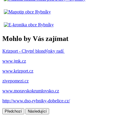
Mohlo by Vás zajímat
Krizport - Chytré blondýnky radí
www.jmk.cz
www.krizport.cz
zivepomezi.cz
www.moravskokrumlovsko.cz
http://www.dso-rybniky-dobelice.cz/
Předchozí
Následující