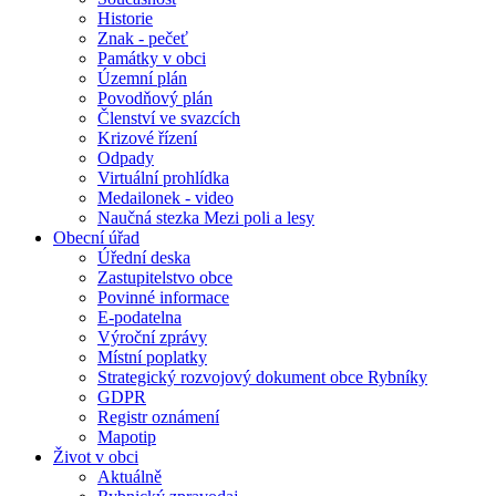
Historie
Znak - pečeť
Památky v obci
Územní plán
Povodňový plán
Členství ve svazcích
Krizové řízení
Odpady
Virtuální prohlídka
Medailonek - video
Naučná stezka Mezi poli a lesy
Obecní úřad
Úřední deska
Zastupitelstvo obce
Povinné informace
E-podatelna
Výroční zprávy
Místní poplatky
Strategický rozvojový dokument obce Rybníky
GDPR
Registr oznámení
Mapotip
Život v obci
Aktuálně