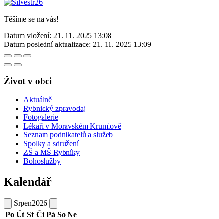
Těšíme se na vás!
Datum vložení:
21. 11. 2025 13:08
Datum poslední aktualizace:
21. 11. 2025 13:09
Život v obci
Aktuálně
Rybnický zpravodaj
Fotogalerie
Lékaři v Moravském Krumlově
Seznam podnikatelů a služeb
Spolky a sdružení
ZŠ a MŠ Rybníky
Bohoslužby
Kalendář
Srpen
2026
Po
Út
St
Čt
Pá
So
Ne