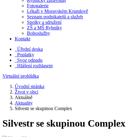
Rybnický zpravodaj
Fotogalerie
Lékaři v Moravském Krumlově
Seznam podnikatelů a služeb
Spolky a sdružení
ZŠ a MŠ Rybníky
Bohoslužby
Kontakt
Úřední deska
Poplatky
Svoz odpadu
Hlášení rozhlasem
Virtuální prohlídka
Úvodní stránka
Život v obci
Aktuálně
Aktuality
Silvestr se skupinou Complex
Silvestr se skupinou Complex