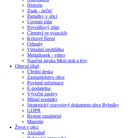
Historie
Znak - pečeť
Památky v obci
Územní plán
Povodňový plán
Členství ve svazcích
Krizové řízení
Odpady
Virtuální prohlídka
Medailonek - video
Naučná stezka Mezi poli a lesy
Obecní úřad
Úřední deska
Zastupitelstvo obce
Povinné informace
E-podatelna
Výroční zprávy
Místní poplatky
Strategický rozvojový dokument obce Rybníky
GDPR
Registr oznámení
Mapotip
Život v obci
Aktuálně