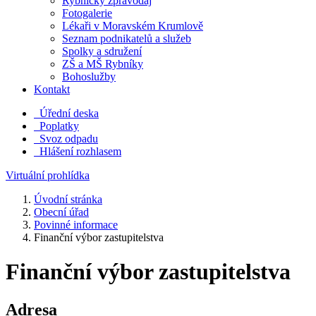
Rybnický zpravodaj
Fotogalerie
Lékaři v Moravském Krumlově
Seznam podnikatelů a služeb
Spolky a sdružení
ZŠ a MŠ Rybníky
Bohoslužby
Kontakt
Úřední deska
Poplatky
Svoz odpadu
Hlášení rozhlasem
Virtuální prohlídka
Úvodní stránka
Obecní úřad
Povinné informace
Finanční výbor zastupitelstva
Finanční výbor zastupitelstva
Adresa