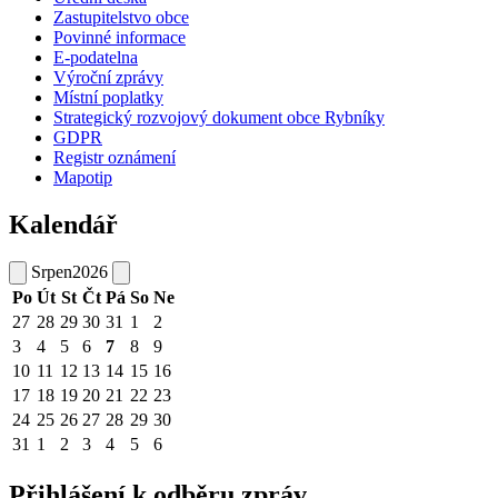
Zastupitelstvo obce
Povinné informace
E-podatelna
Výroční zprávy
Místní poplatky
Strategický rozvojový dokument obce Rybníky
GDPR
Registr oznámení
Mapotip
Kalendář
Srpen
2026
Po
Út
St
Čt
Pá
So
Ne
27
28
29
30
31
1
2
3
4
5
6
7
8
9
10
11
12
13
14
15
16
17
18
19
20
21
22
23
24
25
26
27
28
29
30
31
1
2
3
4
5
6
Přihlášení k odběru zpráv