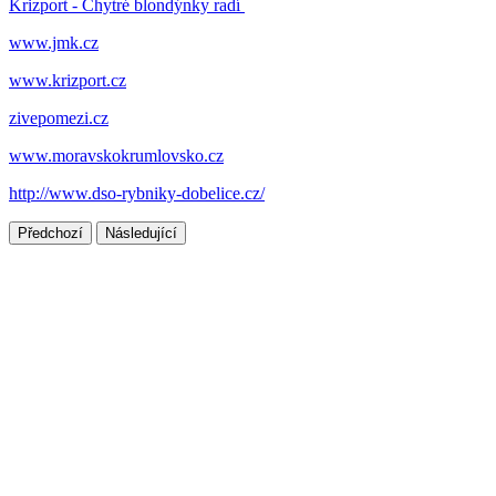
Krizport - Chytré blondýnky radí
www.jmk.cz
www.krizport.cz
zivepomezi.cz
www.moravskokrumlovsko.cz
http://www.dso-rybniky-dobelice.cz/
Předchozí
Následující